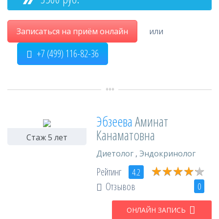
Записаться на приём онлайн
или
+7 (499) 116-82-36
Эбзеева
Аминат
Канаматовна
Стаж 5 лет
Диетолог
,
Эндокринолог
★
★
★
★
★
★
★
★
★
★
Рейтинг
4.2
Отзывов
0
ОНЛАЙН ЗАПИСЬ