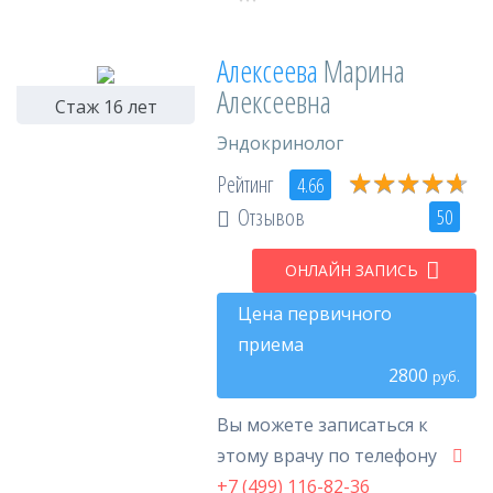
Алексеева
Марина
Алексеевна
Стаж 16 лет
Эндокринолог
★
★
★
★
★
★
★
★
★
★
Рейтинг
4.66
Отзывов
50
ОНЛАЙН ЗАПИСЬ
Цена первичного
приема
2800
руб.
Вы можете записаться к
этому врачу по телефону
+7 (499) 116-82-36