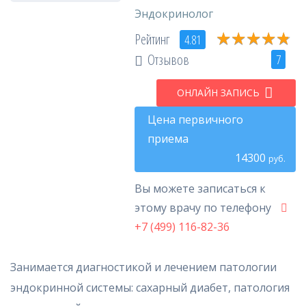
Эндокринолог
★
★
★
★
★
★
★
★
★
★
Рейтинг
4.81
Отзывов
7
ОНЛАЙН ЗАПИСЬ
Цена первичного
приема
14300
руб.
Вы можете записаться к
этому врачу по телефону
+7 (499) 116-82-36
Занимается диагностикой и лечением патологии
эндокринной системы: сахарный диабет, патология