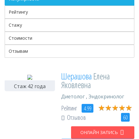
Рейтингу
Стажу
Стоимости
Отзывам
Шерашова
Елена
Яковлевна
Стаж 42 года
Диетолог
,
Эндокринолог
★
★
★
★
★
★
★
★
★
★
Рейтинг
4.99
Отзывов
60
ОНЛАЙН ЗАПИСЬ