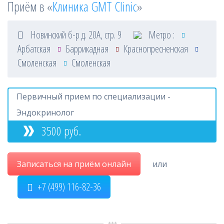
Приём в «
Клиника GMT Clinic
»
Новинский б-р д. 20А, стр. 9
Метро :
Арбатская
Баррикадная
Краснопресненская
Смоленская
Смоленская
Первичный прием по специализации -
Эндокринолог
3500 руб.
Записаться на приём онлайн
или
+7 (499) 116-82-36