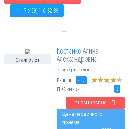
+7 (499) 116-82-36
Костенко
Алина
Александровна
Стаж 9 лет
Эндокринолог
★
★
★
★
★
★
★
★
★
★
Рейтинг
4.32
Отзывов
2
ОНЛАЙН ЗАПИСЬ
Цена первичного
приема