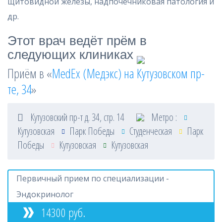
щитовидной железы, надпочечниковая патология и
др.
Этот врач ведёт прём в
следующих клиниках
Приём в «
MedEx (Медэкс) на Кутузовском пр-
те, 34
»
Кутузовский пр-т д. 34, стр. 14
Метро :
Кутузовская
Парк Победы
Студенческая
Парк
Победы
Кутузовская
Кутузовская
Первичный прием по специализации -
Эндокринолог
14300 руб.