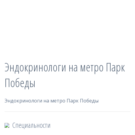
Справочник
пациента
Кариес
Пульпит
Эндокринологи на метро Парк
Справочник
Победы
заболеваний
Эндокринологи на метро Парк Победы
Специальности