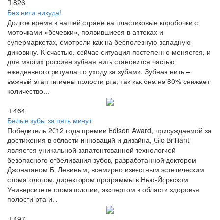
826
Без нити никуда!
Долгое время в нашей стране на пластиковые коробочки с
моточками «бечевки», появившиеся в аптеках и
супермаркетах, смотрели как на бесполезную западную
диковину. К счастью, сейчас ситуация постепенно меняется, и
для многих россиян зубная нить становится частью
ежедневного ритуала по уходу за зубами. Зубная нить –
важный этап гигиены полости рта, так как она на 80% снижает
количество...
464
Белые зубы за пять минут
Победитель 2012 года премии Edison Award, присуждаемой за
достижения в области инноваций и дизайна, Glo Brilliant
является уникальной запатентованной технологией
безопасного отбеливания зубов, разработанной доктором
Джонатаном Б. Левиным, всемирно известным эстетическим
стоматологом, директором программы в Нью-Йоркском
Университете стоматологии, экспертом в области здоровья
полости рта и...
497