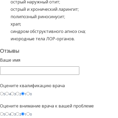
острый наружный отит;
острый и хронический ларингит;
полипозный риносинусит;
храп;
синдром обструктивного апноэ сна;
инородные тела ЛОР-органов.
Отзывы
Ваше имя
Оцените квалификацию врача
5
4
3
2
1
0
Оцените внимание врача к вашей проблеме
5
4
3
2
1
0