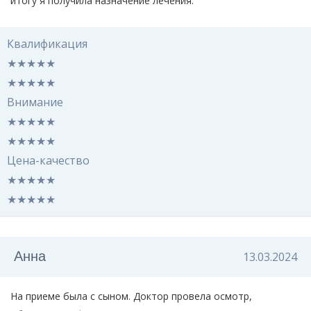
итогу я получила назначение лечения.
Квалификация
★
★
★
★
★
★
★
★
★
★
Внимание
★
★
★
★
★
★
★
★
★
★
Цена-качество
★
★
★
★
★
★
★
★
★
★
Анна
13.03.2024
На приеме была с сыном. Доктор провела осмотр,