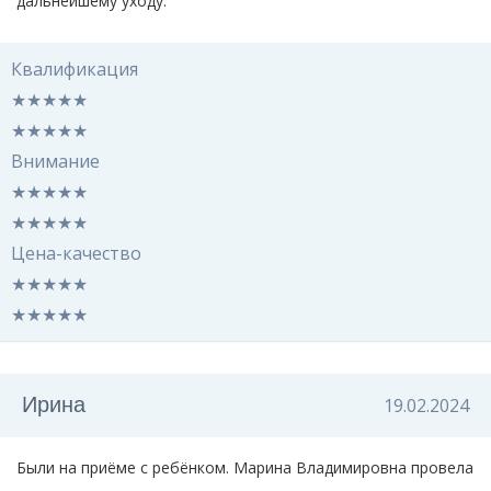
дальнейшему уходу.
Квалификация
★
★
★
★
★
★
★
★
★
★
Внимание
★
★
★
★
★
★
★
★
★
★
Цена-качество
★
★
★
★
★
★
★
★
★
★
Ирина
19.02.2024
Были на приёме с ребёнком. Марина Владимировна провела