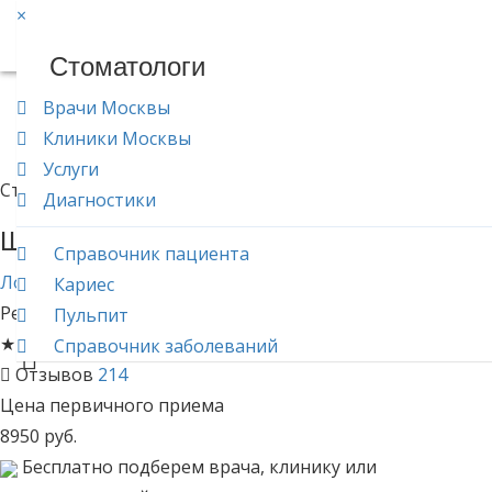
×
Врачи.net
Стоматологи
Главная
Лор (отоларинголог)
Врачи Москвы
Шаройко Марина Владимировна
Клиники Москвы
Услуги
Стаж 16 лет
Диагностики
Шаройко
Марина Владимировна
Справочник пациента
Лор (отоларинголог)
Кариес
Рейтинг
4.95
★
★
★
★
★
Пульпит
★
★
★
★
★
Справочник заболеваний
Отзывов
214
Цена первичного приема
8950
руб.
Бесплатно подберем врача, клинику или