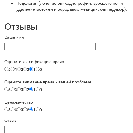
Подология (лечение ониходистрофий, вросшего ногтя,
удаление мозолей и бородавок, медицинский педикюр).
Отзывы
Ваше имя
Оцените квалификацию врача
5
4
3
2
1
0
Оцените внимание врача к вашей проблеме
5
4
3
2
1
0
Цена-качество
5
4
3
2
1
0
Отзыв