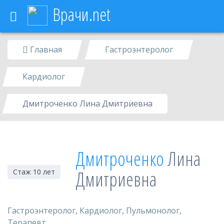
Врачи.net
Стоматологи
Главная
Гастроэнтеролог
Врачи
Москвы
Кардиолог
Клиники
Дмитроченко Лина Дмитриевна
Москвы
Услуги
Дмитроченко
Лина
Дмитриевна
Стаж 10 лет
Диагностики
Гастроэнтеролог
,
Кардиолог
,
Пульмонолог
,
Терапевт