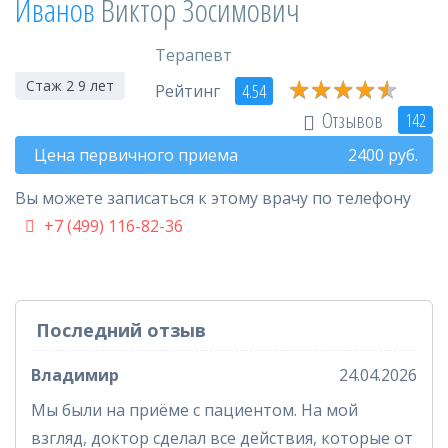
Иванов
Виктор Зосимович
Терапевт
★
★
★
★
★
★
★
★
★
★
Стаж 2 9 лет
4.54
Рейтинг
Отзывов
142
Цена первичного приема
2400
руб.
Вы можете записаться к этому врачу по телефону
+7 (499) 116-82-36
Последний отзыв
Владимир
24.04.2026
Мы были на приёме с пациентом. На мой
взгляд, доктор сделал все действия, которые от