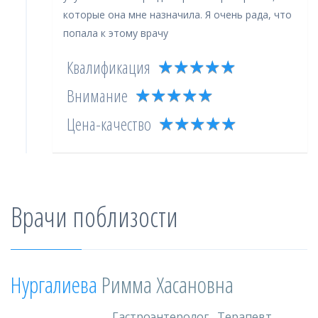
которые она мне назначила. Я очень рада, что
попала к этому врачу
★
★
★
★
★
★
★
★
★
★
Квалификация
★
★
★
★
★
★
★
★
★
★
Внимание
★
★
★
★
★
★
★
★
★
★
Цена-качество
Врачи поблизости
Нургалиева
Римма Хасановна
Гастроэнтеролог
,
Терапевт