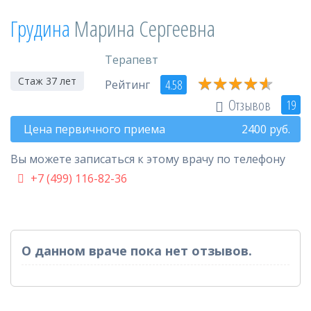
Грудина
Марина Сергеевна
Терапевт
★
★
★
★
★
★
★
★
★
★
Стаж 37 лет
4.58
Рейтинг
Отзывов
19
Цена первичного приема
2400
руб.
Вы можете записаться к этому врачу по телефону
+7 (499) 116-82-36
О данном враче пока нет отзывов.