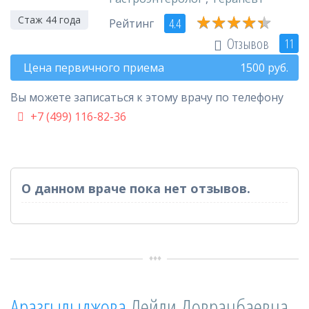
★
★
★
★
★
★
★
★
★
★
Стаж 44 года
4.4
Рейтинг
Отзывов
11
Цена первичного приема
1500
руб.
Вы можете записаться к этому врачу по телефону
+7 (499) 116-82-36
О данном враче пока нет отзывов.
Аразгылыджова
Лейли Довранбаевна