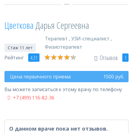
Цветкова
Дарья Сергеевна
Терапевт
,
УЗИ-специалист
,
Физиотерапевт
Стаж 11 лет
★
★
★
★
★
★
★
★
★
★
Отзывов
4.31
1
Рейтинг
Цена первичного приема
1500
руб.
Вы можете записаться к этому врачу по телефону
+7 (499) 116-82-36
О данном враче пока нет отзывов.