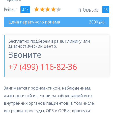
Справочник
★
★
★
★
★
★
★
★
★
★
пациента
Рейтинг
Отзывов
4.18
16
Цена первичного приема
3000
руб.
Кариес
Бесплатно подберем врача, клинику или
Пульпит
диагностический центр.
Звоните
+7 (499) 116-82-36
Справочник
заболеваний
Занимается профилактикой, наблюдением,
диагностикой и лечением заболеваний всех
внутренних органов пациентов, в том числе
ветрянки, простуды, ОРЗ и ОРВИ, краснухи,