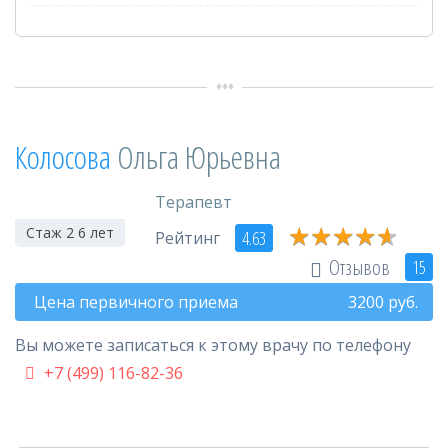
Колосова
Ольга Юрьевна
Терапевт
★
★
★
★
★
★
★
★
★
★
Стаж 2 6 лет
4.63
Рейтинг
Отзывов
15
Цена первичного приема
3200
руб.
Вы можете записаться к этому врачу по телефону
+7 (499) 116-82-36