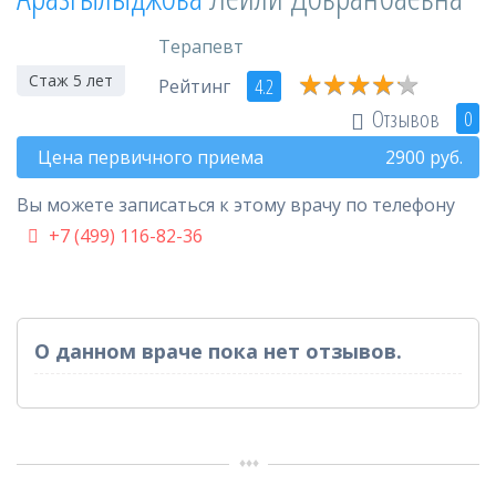
Терапевт
★
★
★
★
★
★
★
★
★
★
Стаж 5 лет
4.2
Рейтинг
Отзывов
0
Цена первичного приема
2900
руб.
Вы можете записаться к этому врачу по телефону
+7 (499) 116-82-36
О данном враче пока нет отзывов.