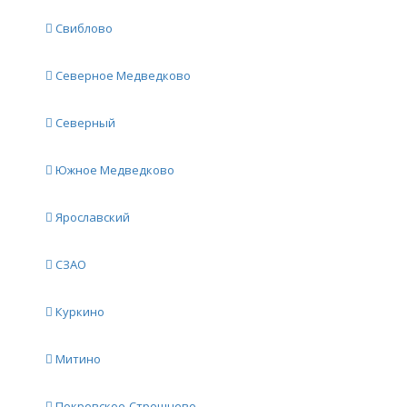
Свиблово
Северное Медведково
Северный
Южное Медведково
Ярославский
СЗАО
Куркино
Митино
Покровское-Стрешнево