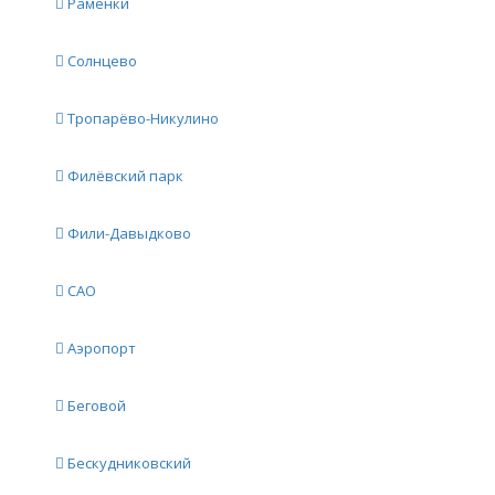
Раменки
Солнцево
Тропарёво-Никулино
Филёвский парк
Фили-Давыдково
САО
Аэропорт
Беговой
Бескудниковский