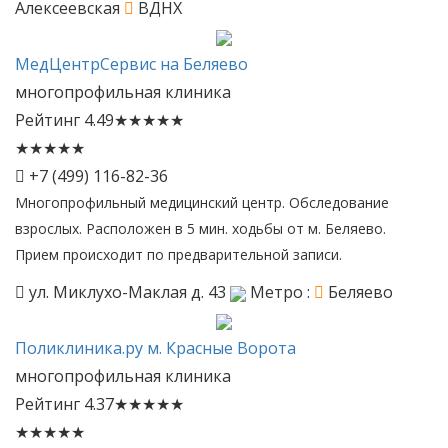
Алексеевская
ВДНХ
МедЦентрСервис
на Беляево
многопрофильная клиника
Рейтинг
4.49
★
★
★
★
★
★
★
★
★
★
+7 (499) 116-82-36
Многопрофильный медицинский центр. Обследование
взрослых. Расположен в 5 мин. ходьбы от м. Беляево.
Прием происходит по предварительной записи.
ул. Миклухо-Маклая д. 43
Метро :
Беляево
Поликлиника.ру
м. Красные Ворота
многопрофильная клиника
Рейтинг
4.37
★
★
★
★
★
★
★
★
★
★