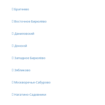
Братеево
Восточное Бирюлёво
Даниловский
Донской
Западное Бирюлёво
Зябликово
Москворечье-Сабурово
Нагатино-Садовники