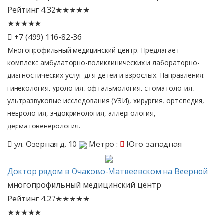
Рейтинг
4.32
★
★
★
★
★
★
★
★
★
★
+7 (499) 116-82-36
Многопрофильный медицинский центр. Предлагает
комплекс амбулаторно-поликлинических и лабораторно-
диагностических услуг для детей и взрослых. Направления:
гинекология, урология, офтальмология, стоматология,
ультразвуковые исследования (УЗИ), хирургия, ортопедия,
неврология, эндокринология, аллергология,
дерматовенерология.
ул. Озерная д. 10
Метро :
Юго-западная
Доктор
рядом в Очаково-Матвеевском на Веерной
многопрофильный медицинский центр
Рейтинг
4.27
★
★
★
★
★
★
★
★
★
★